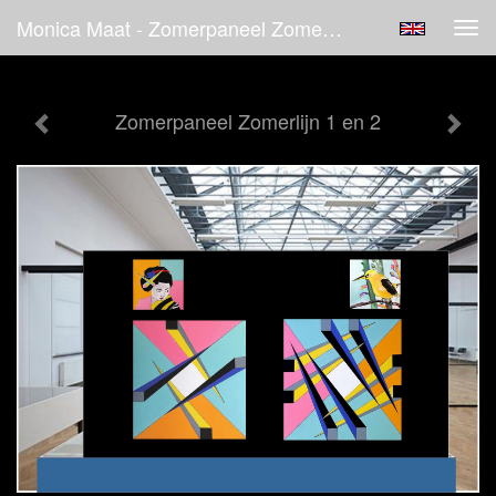
Monica Maat - Zomerpaneel Zomerlijn 1 En 2
Tog
navi
Zomerpaneel Zomerlijn 1 en 2