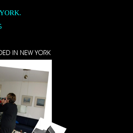
 YORK.
5