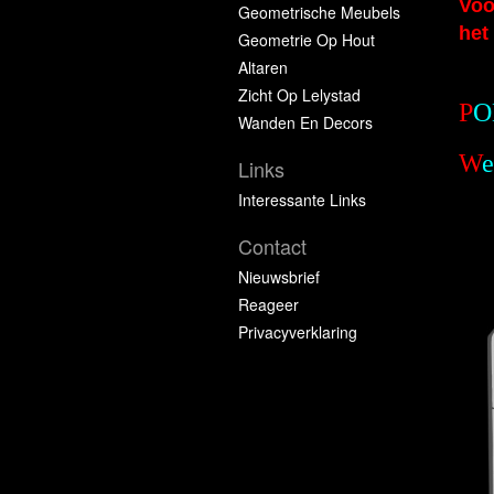
Voo
Geometrische Meubels
het
Geometrie Op Hout
Altaren
Zicht Op Lelystad
P
O
Wanden En Decors
W
e
Links
Interessante Links
Contact
Nieuwsbrief
Reageer
Privacyverklaring