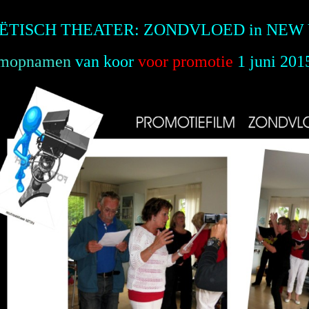
ËTISCH THEATER: ZONDVLOED in NEW
lmopnamen
van koor
voor promotie
1 juni
201