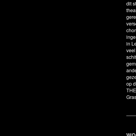
dit 
thea
gere
vers
chor
inge
in L
veel
schi
gema
ande
geze
op d
THEA
Gra
WO