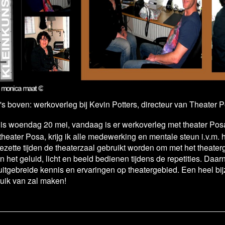
's boven: werkoverleg bij Kevin Potters, directeur van Theater
 is woendag 20 mei, vandaag is er werkoverleg met theater Posa
theater Posa, krijg ik alle medewerking en mentale steun i.v.m. h
ezette tijden de theaterzaal gebruikt worden om met het theate
n het geluid, licht en beeld bedienen tijdens de repetities. Daa
 uitgebreide kennis en ervaringen op theatergebied. Een heel bi
uik van zal maken!