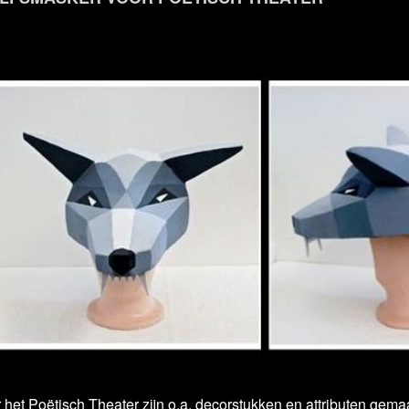
 het Poëtisch Theater zijn o.a. decorstukken en attributen gema