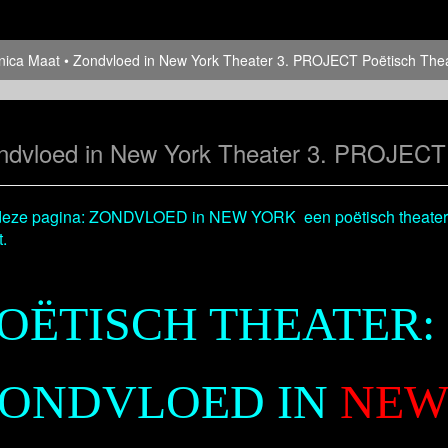
nica Maat
Zondvloed in New York Theater 3. PROJECT Poëtisch The
ndvloed in New York Theater 3. PROJECT 
deze pagina: ZONDVLOED in NEW YORK een poëtisch theaters
.
OËTISCH THEATER:
ONDVLOED IN
NE