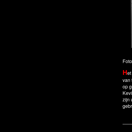
Foto
H
et
van 
op g
Kevi
zijn
gebr