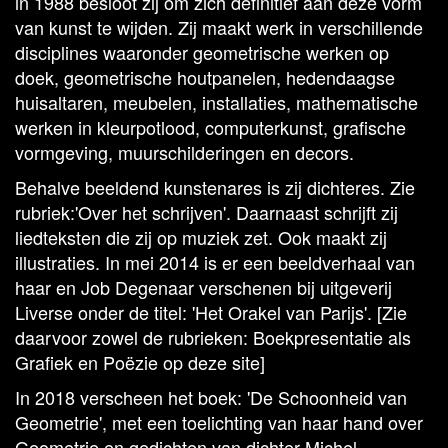
in 1988 besloot zij om zich definitief aan deze vorm
van kunst te wijden. Zij maakt werk in verschillende
disciplines waaronder geometrische werken op
doek, geometrische houtpanelen, hedendaagse
huisaltaren, meubelen, installaties, mathematische
werken in kleurpotlood, computerkunst, grafische
vormgeving, muurschilderingen en decors.
Behalve beeldend kunstenares is zij dichteres. Zie
rubriek:'Over het schrijven'. Daarnaast schrijft zij
liedteksten die zij op muziek zet. Ook maakt zij
illustraties. In mei 2014 is er een beeldverhaal van
haar en Job Degenaar verschenen bij uitgeverij
Liverse onder de titel: 'Het Orakel van Parijs'. [Zie
daarvoor zowel de rubrieken: Boekpresentatie als
Grafiek en Poëzie op deze site]
In 2018 verscheen het boek: 'De Schoonheid van
Geometrie', met een toelichting van haar hand over
Geometrie en gedichten van dichter Michel