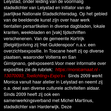
Lelystad, onder leiding van de voormalig
stadsdichter van Lelystad en initiator van de
jaarlijkse Nationale Stadsdichtersdag. Op het gebied
van de beeldende kunst zijn over haar werk
tientallen persartikelen in diverse dagbladen, lokale
kranten, weekbladen en [vak] tijdschriften
verschenenen. Van de gemeente Kortrijk
[België]ontving zij 'Het Guldenspoor' n.a.v. een
overzichtsexpositie. In Toscane heeft zij op diverse
plaatsen, waaronder Volterra en San
Gimignano, geëxposeerd.Voor meer informatie over
exposities zie de rubriek:
https://monicamaat.nl ›
Sinds 2009 werkt
13070093_Toelichting+Expo's+
Monica vanuit haar atelier in Lelystad en neemt zij
o.a. deel aan diverse culturele activiteiten aldaar.
Sinds 2009 heeft zij ook een
samenwerkingsverband met Michel Martinus,
stadsdichter van Harderwijk. Deze