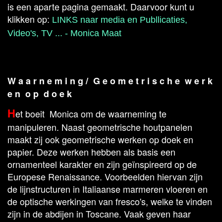
is een aparte pagina gemaakt. Daarvoor kunt u
klikken op:
LINKS naar media en Publlicaties,
Video's, TV ... - Monica Maat
W a a r n e m i n g / G e o m e t r i s c h e w e r k
e n o p d o e k
H
et boeit Monica om de waarneming te
manipuleren. Naast geometrische houtpanelen
maakt zij ook geometrische werken op doek en
papier. Deze werken hebben als basis een
ornamenteel karakter en zijn geïnspireerd op de
Europese Renaissance. Voorbeelden hiervan zijn
de lijnstructuren in Italiaanse marmeren vloeren en
de optische werkingen van fresco's, welke te vinden
zijn in de abdijen in Toscane. Vaak geven haar