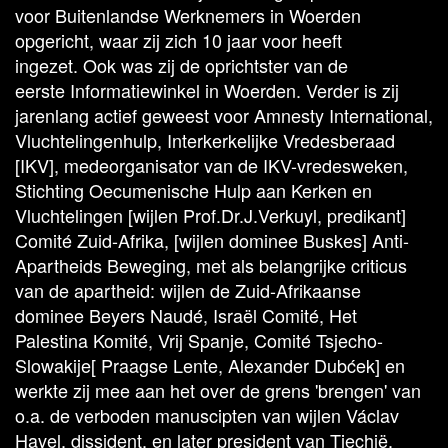
voor Buitenlandse Werknemers in Woerden
opgericht, waar zij zich 10 jaar voor heeft
ingezet. Ook was zij de oprichtster van de
eerste Informatiewinkel in Woerden. Verder is zij
jarenlang actief geweest voor Amnesty International,
Vluchtelingenhulp, Interkerkelijke Vredesberaad
[IKV], medeorganisator van de IKV-vredesweken,
Stichting Oecumenische Hulp aan Kerken en
Vluchtelingen [wijlen Prof.Dr.J.Verkuyl, predikant]
Comité Zuid-Afrika, [wijlen dominee Buskes] Anti-
Apartheids Beweging, met als belangrijke criticus
van de apartheid: wijlen de Zuid-Afrikaanse
dominee Beyers Naudé, Israël Comité, Het
Palestina Komité, Vrij Spanje, Comité Tsjecho-
Slowakije[ Praagse Lente, Alexander Dubćek] en
werkte zij mee aan het over de grens 'brengen' van
o.a. de verboden manuscipten van wijlen Václav
Havel, dissident, en later president van Tjechië.