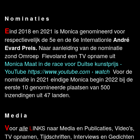
N o m i n a t i e s
E
ind 2018 en 2021 is Monica genomineerd voor
respectievelijk de 5e en de 6e Internationle
André
Naar aanleiding van de nominatie
Evard Preis.
zond Omroep Flevoland een TV opname uit
Monica Maat in de race voor Duitse kunstprijs -
YouTube
Voor de
https://www.youtube.com › watch
nominatie in 2021 eindige Monica begin 2022 bij de
eerste 10 genomineerde plaatsen van 500
inzendingen uit 47 landen.
M e d i a
V
oor
L
INKS naar Media en Publicaties, Video's,
alle
TV opnamen, Tijdschriften, Interviews en Gedichten