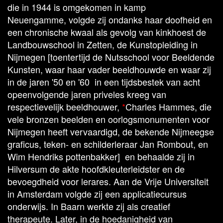
die in 1944 is omgekomen in kamp
Neuengamme, volgde zij ondanks haar doofheid en
een chronische kwaal als gevolg van kinkhoest de
Landbouwschool in Zetten, de Kunstopleiding in
Nijmegen [toentertijd de Nutsschool voor Beeldende
Kunsten, waar haar vader beeldhouwde en waar zij
in de jaren '50 en '60 in een tijdsbestek van acht
opeenvolgende jaren priveles kreeg van
respectievelijk beeldhouwer,
*
Charles Hammes, die
vele bronzen beelden en oorlogsmonumenten voor
Nijmegen heeft vervaardigd, de bekende Nijmeegse
graficus, teken- en schilderleraar Jan Rombout, en
Wim Hendriks pottenbakker] en behaalde zij in
Hilversum de akte hoofdkleuterleidster en de
bevoegdheid voor lerares. Aan de Vrije Universiteit
in Amsterdam volgde zij een applicatiecursus
onderwijs. In Baarn werkte zij als creatief
therapeute. Later, in de hoedanigheid van